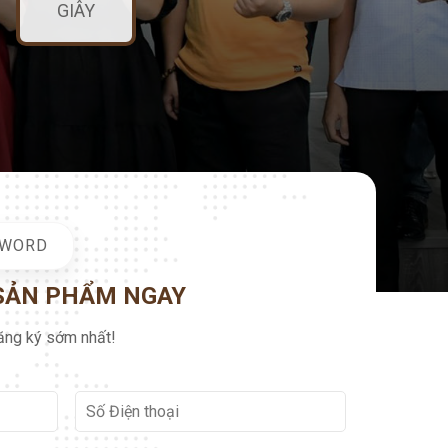
GIÂY
DWORD
 SẢN PHẨM NGAY
ng ký sớm nhất!