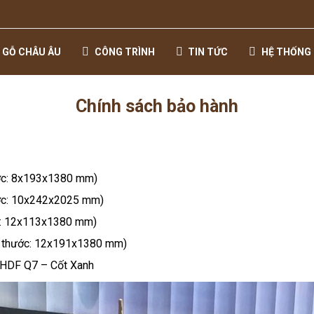
 GỖ CHÂU ÂU
CÔNG TRÌNH
TIN TỨC
HỆ THỐNG 
Chính sách bảo hành
ớc: 8x193x1380 mm)
ước: 10x242x2025 mm)
c: 12x113x1380 mm)
h thước: 12x191x1380 mm)
 HDF Q7 – Cốt Xanh