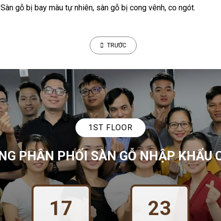
àn gỗ bị bay màu tự nhiên, sàn gỗ bị cong vênh, co ngót.
TRƯỚC
1ST FLOOR
NG PHÂN PHỐI SÀN GỖ NHẬP KHẨU 
17
23