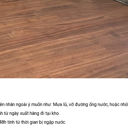
nhân ngoài ý muốn như: Mưa lũ, vỡ đường ống nước, hoặc những l
 từ ngày xuất hàng đi tại kho.
 tính từ thời gian bị ngập nước.