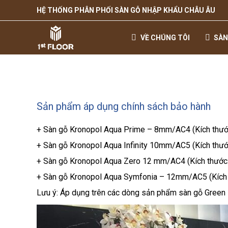
HỆ THỐNG PHÂN PHỐI SÀN GỖ NHẬP KHẨU CHÂU ÂU
VỀ CHÚNG TÔI
SÀN
Sản phẩm áp dụng chính sách bảo hành
+ Sàn gỗ Kronopol Aqua Prime – 8mm/AC4 (Kích thư
+ Sàn gỗ Kronopol Aqua Infinity 10mm/AC5 (Kích th
+ Sàn gỗ Kronopol Aqua Zero 12 mm/AC4 (Kích thướ
+ Sàn gỗ Kronopol Aqua Symfonia – 12mm/AC5 (Kíc
Lưu ý: Áp dụng trên các dòng sản phẩm sàn gỗ Green