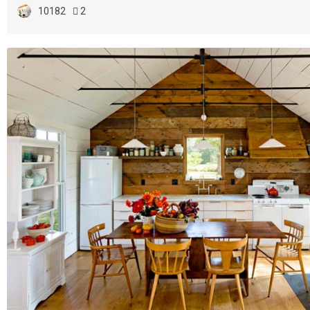
10182
2