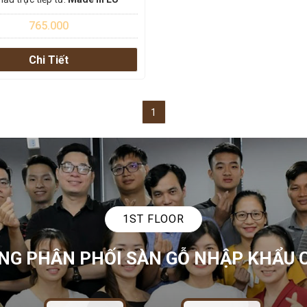
765.000
Chi Tiết
1
1ST FLOOR
NG PHÂN PHỐI SÀN GỖ NHẬP KHẨU 