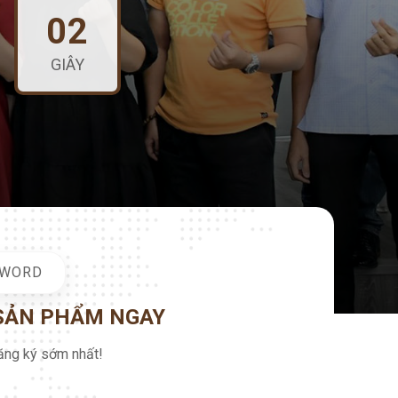
00
GIÂY
DWORD
 SẢN PHẨM NGAY
ng ký sớm nhất!