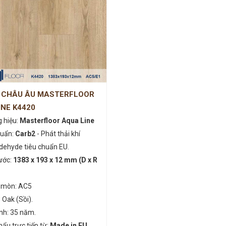
 CHÂU ÂU MASTERFLOOR
INE K4420
 hiệu:
Masterfloor Aqua Line
huẩn:
Carb2
- Phát thải khí
dehyde tiêu chuẩn EU.
ước:
1383 x 193 x 12 mm (D x R
 mòn: AC5
 Oak (Sồi).
nh: 35 năm.
ẩu trực tiếp từ:
Made in EU