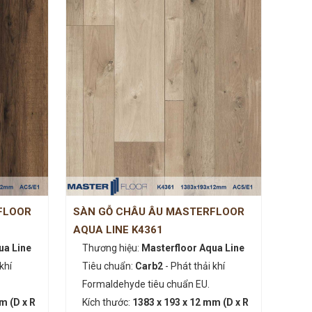
FLOOR
SÀN GỖ CHÂU ÂU MASTERFLOOR
AQUA LINE K4361
ua Line
Thương hiệu:
Masterfloor Aqua Line
khí
Tiêu chuẩn:
Carb2
- Phát thải khí
Formaldehyde tiêu chuẩn EU.
m (D x R
Kích thước:
1383 x 193 x 12 mm (D x R