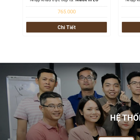
765.000
Chi Tiết
HỆ THỐ