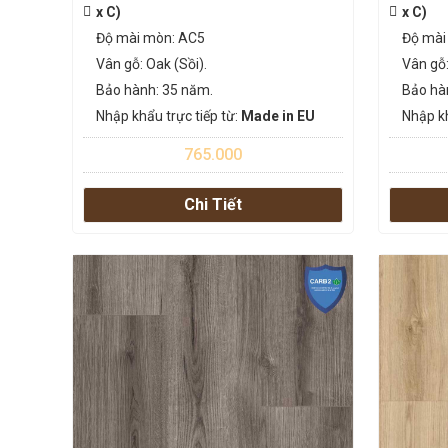
x C)
x C)
Độ mài mòn: AC5
Độ mài
Vân gỗ: Oak (Sồi).
Vân gỗ:
Bảo hành: 35 năm.
Bảo hà
Nhập khẩu trực tiếp từ:
Made in EU
Nhập kh
765.000
Chi Tiết