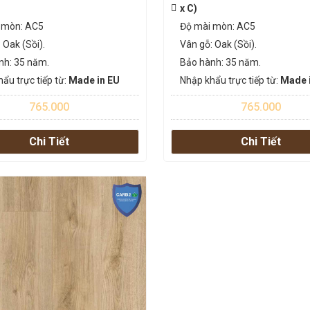
x C)
 mòn: AC5
Độ mài mòn: AC5
 Oak (Sồi).
Vân gỗ: Oak (Sồi).
nh: 35 năm.
Bảo hành: 35 năm.
ẩu trực tiếp từ:
Made in EU
Nhập khẩu trực tiếp từ:
Made 
765.000
765.000
Chi Tiết
Chi Tiết