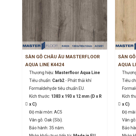
SÀN GỖ CHÂU ÂU MASTERFLOOR
SÀN GỖ
AQUA LINE K4424
AQUA L
Thương hiệu:
Masterfloor Aqua Line
Thương
Tiêu chuẩn:
Carb2
- Phát thải khí
Tiêu c
Formaldehyde tiêu chuẩn EU.
Formal
Kích thước:
1383 x 193 x 12 mm (D x R
Kích th
x C)
x C)
Độ mài mòn: AC5
Độ mài
Vân gỗ: Oak (Sồi).
Vân gỗ:
Bảo hành: 35 năm.
Bảo hà
Nhập khẩu trực tiếp từ:
Made in EU
Nhập kh