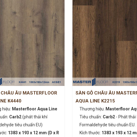
 CHÂU ÂU MASTERFLOOR
SÀN GỖ CHÂU ÂU MASTER
INE K4440
AQUA LINE K2215
 hiệu:
Masterfloor Aqua Line
Thương hiệu:
Masterfloor Aq
huẩn:
Carb2
(phát thải khí
Tiêu chuẩn:
Carb2
- Phát thải 
dehyde tiêu chuẩn EU)
Formaldehyde tiêu chuẩn EU.
ước:
1383 x 193 x 12 mm (D x R
Kích thước:
1383 x 193 x 12 m