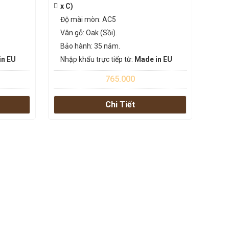
x C)
Độ mài mòn: AC5
Vân gỗ: Oak (Sồi).
Bảo hành: 35 năm.
in EU
Nhập khẩu trực tiếp từ:
Made in EU
765.000
Chi Tiết