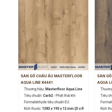
SÀN GỖ CHÂU ÂU MASTERFLOOR
SÀN GỖ
AQUA LINE K4441
AQUA L
Thương hiệu:
Masterfloor Aqua Line
Thương
Tiêu chuẩn:
Carb2
- Phát thải khí
Tiêu c
Formaldehyde tiêu chuẩn EU.
Formal
Kích thước:
1383 x 193 x 12 mm (D x R
Kích th