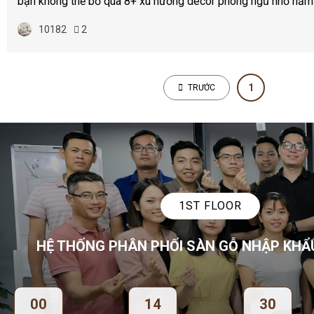
bạn không thể bỏ qua 8+ xu hướng decor phòng ngủ nhỏ năm
10182
2
1
TRƯỚC
1ST FLOOR
HỆ THỐNG PHÂN PHỐI SÀN GỖ NHẬP KHẨ
00
14
30