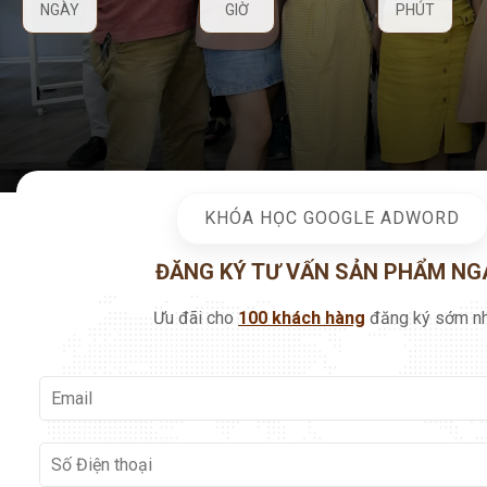
NGÀY
GIỜ
PHÚT
KHÓA HỌC GOOGLE ADWORD
ĐĂNG KÝ TƯ VẤN SẢN PHẨM NG
Ưu đãi cho
100 khách hàng
đăng ký sớm nh