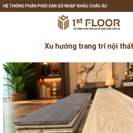
HỆ THỐNG PHÂN PHỐI SÀN GỖ NHẬP KHẨU CHÂU ÂU
Xu hướng trang trí nội thấ