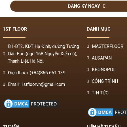
ĐĂNG KÝ NGAY
1ST FLOOR
DANH MỤC
B1-BT2, KĐT Hạ Đình, đường Tưởng
MASTERFLOOR
Dân Bảo (ngõ 168 Nguyễn Xiển cũ),
ALSAPAN
Thanh Liệt, Hà Nội.
KRONOPOL
Điện thoại: (+84)866 661 139
CÔNG TRÌNH
Email: 1stfloorvn@gmail.com
TIN TỨC
TƯ VẤN
LIÊN HỆ TƯ VẤN