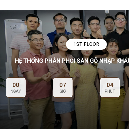
1ST FLOOR
HỆ THỐNG PHÂN PHỐI SÀN GỖ NHẬP KHẨ
00
07
04
NGÀY
GIỜ
PHÚT