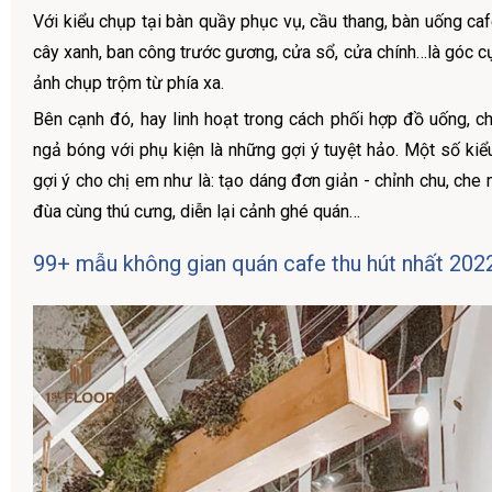
Với kiểu chụp tại bàn quầy phục vụ, cầu thang, bàn uống caf
cây xanh, ban công trước gương, cửa sổ, cửa chính…là góc c
ảnh chụp trộm từ phía xa.
Bên cạnh đó, hay linh hoạt trong cách phối hợp đồ uống, c
ngả bóng với phụ kiện là những gợi ý tuyệt hảo. Một số ki
gợi ý cho chị em như là: tạo dáng đơn giản - chỉnh chu, che 
đùa cùng thú cưng, diễn lại cảnh ghé quán…
99+ mẫu không gian quán cafe thu hút nhất 202