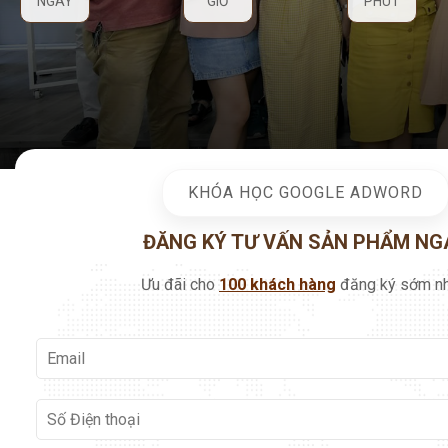
NGÀY
GIỜ
PHÚT
KHÓA HỌC GOOGLE ADWORD
ĐĂNG KÝ TƯ VẤN SẢN PHẨM NG
Ưu đãi cho
100 khách hàng
đăng ký sớm nh