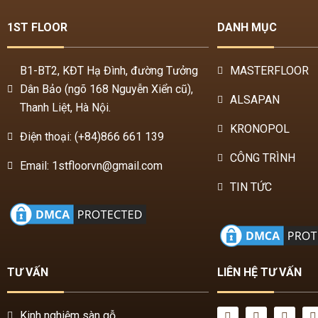
1ST FLOOR
DANH MỤC
B1-BT2, KĐT Hạ Đình, đường Tưởng
MASTERFLOOR
Dân Bảo (ngõ 168 Nguyễn Xiển cũ),
ALSAPAN
Thanh Liệt, Hà Nội.
KRONOPOL
Điện thoại: (+84)866 661 139
CÔNG TRÌNH
Email: 1stfloorvn@gmail.com
TIN TỨC
TƯ VẤN
LIÊN HỆ TƯ VẤN
Kinh nghiệm sàn gỗ