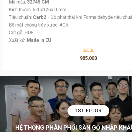
Cốt gỗ: HDF
Xuất xứ:
Made in EU
985.000
1ST FLOOR
HỆ THỐNG PHÂN PHỐI SÀN GỖ NHẬP KHẨ
00
20
18
NGÀY
GIỜ
PHÚT