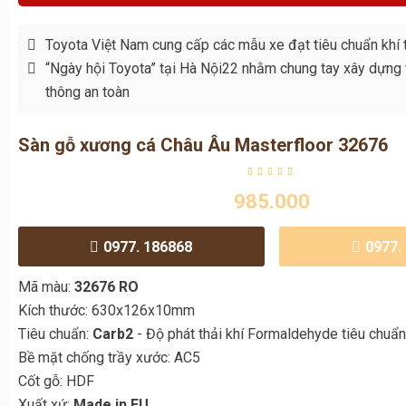
thông an toàn
Sàn gỗ xương cá Châu Âu Masterfloor 32676
985.000
0977. 186868
0977.
Mã màu:
32676 RO
Kích thước: 630x126x10mm
Tiêu chuẩn:
Carb2
- Độ phát thải khí Formaldehyde tiêu chuẩ
Bề mặt chống trầy xước: AC5
Cốt gỗ: HDF
Xuất xứ:
Made in EU
32676