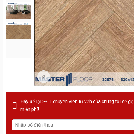
Hãy để lại SĐT, chuyên viên tư vấn của chúng tôi sẽ gọ
miễn phí!
Toyota Việt Nam cung cấp các mẫu xe đạt tiêu chuẩn khí t
“Ngày hội Toyota” tại Hà Nội22 nhằm chung tay xây dựng