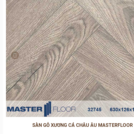
SÀN GỖ XƯƠNG CÁ CHÂU ÂU MASTERFLOOR 
Mã màu:
32745 CM
Kích thước: 630x126x10mm
Tiêu chuẩn:
Carb2
- Độ phát thải khí Formaldehyde tiêu chu
Bề mặt chống trầy xước: AC5