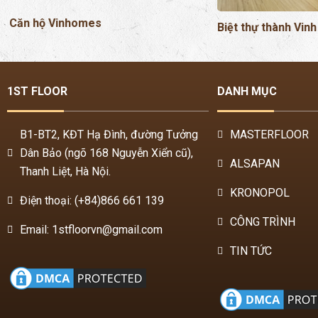
1ST FLOOR
DANH MỤC
B1-BT2, KĐT Hạ Đình, đường Tưởng
MASTERFLOOR
Dân Bảo (ngõ 168 Nguyễn Xiển cũ),
ALSAPAN
Thanh Liệt, Hà Nội.
KRONOPOL
Điện thoại: (+84)866 661 139
CÔNG TRÌNH
Email: 1stfloorvn@gmail.com
TIN TỨC
TƯ VẤN
LIÊN HỆ TƯ VẤN
Kinh nghiệm sàn gỗ