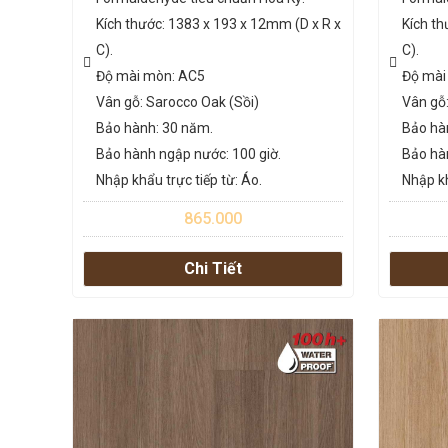
Kích thước: 1383 x 193 x 12mm (D x R x
Kích th
C).
C).
Độ mài mòn: AC5
Độ mài
Vân gỗ: Sarocco Oak (Sồi)
Vân gỗ:
Bảo hành: 30 năm.
Bảo hà
Bảo hành ngập nước: 100 giờ.
Bảo hà
Nhập khẩu trực tiếp từ: Áo.
Nhập kh
865.000
Chi Tiết