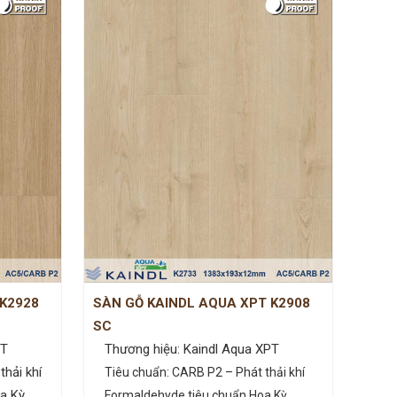
 K2928
SÀN GỖ KAINDL AQUA XPT K2908
SC
PT
Thương hiệu: Kaindl Aqua XPT
hải khí
Tiêu chuẩn: CARB P2 – Phát thải khí
a Kỳ.
Formaldehyde tiêu chuẩn Hoa Kỳ.