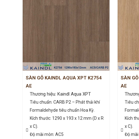
SÀN GỖ KAINDL AQUA XPT K2754
SÀN GỖ
AE
AE
Thương hiệu: Kaindl Aqua XPT
Thương
Tiêu chuẩn: CARB P2 – Phát thải khí
Tiêu ch
Formaldehyde tiêu chuẩn Hoa Kỳ.
Formal
Kích thước: 1290 x 193 x 12 mm (D x R
Kích th
x C).
x C).
Độ mài mòn: AC5
Độ mài