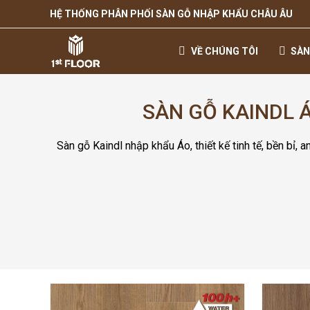
HỆ THỐNG PHÂN PHỐI SÀN GỖ NHẬP KHẨU CHÂU ÂU
VỀ CHÚNG TÔI
SÀN
SÀN GỖ KAINDL 
Sàn gỗ Kaindl nhập khẩu Áo, thiết kế tinh tế, bền bỉ, 