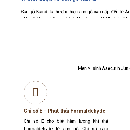
Sàn gỗ Kaindl là thương hiệu sàn gỗ cao cấp đến từ Á
nội thất lâu đời. Được thành lập từ năm 1897, Kaindl 
gỗ hàng đầu thế giới.
Men vi sinh Asecurin Juni
Chỉ số E – Phát thải Formaldehyde
Chỉ số E cho biết hàm lượng khí thải
Formaldehyde từ sàn gỗ. Chỉ số càng