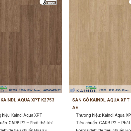
 KAINDL AQUA XPT K2753
SÀN GỖ KAINDL AQUA XPT
AE
Thương hiệu: Kaindl Aqua X
 hiệu: Kaindl Aqua XPT
Tiêu chuẩn: CARB P2 – Phát t
uẩn: CARB P2 – Phát thải khí
Formaldehyde tiêu chuẩn Ho
dehyde tiêu chuẩn Hoa Kỳ.