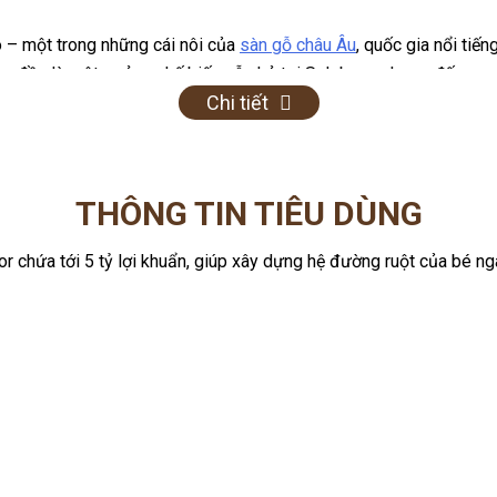
o – một trong những cái nôi của
sàn gỗ châu Âu
, quốc gia nổi tiế
ban đầu là một xưởng chế biến gỗ nhỏ tại Salzburg, nhưng đến na
Chi tiết
THÔNG TIN TIÊU DÙNG
or chứa tới 5 tỷ lợi khuẩn, giúp xây dựng hệ đường ruột của bé n