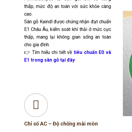
thấp, mức độ an toàn với sức khỏe càng
cao.
Sàn gỗ Kaindl được chứng nhận đạt chuẩn
E1 Châu Âu, kiểm soát khí thải ở mức cực
thấp, mang lại không gian sống an toàn
cho gia đình.
👉 Tìm hiểu chi tiết về
tiêu chuẩn E0 và
E1 trong sàn gỗ tại đây
Điểm đặc biệt của Kaindl không chỉ nằm ở chất lượng 
nghệ tiên tiến như bề mặt vân gỗ đồng bộ (synchronise
chính xác.
Tại Việt Nam, sàn gỗ Kaindl được đánh giá cao nhờ sự k
tưởng cho những gia chủ yêu thích phong cách nội thấ
Chỉ số AC – Độ chống mài mòn
2. Đặc điểm nổi bật của sàn gỗ Kaindl