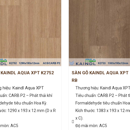
 KAINDL AQUA XPT K2752
SÀN GỖ KAINDL AQUA XPT
RB
 hiệu: Kaindl Aqua XPT
Thương hiệu: Kaindl Aqua XP
uẩn: CARB P2 – Phát thải khí
Tiêu chuẩn: CARB P2 – Phát th
dehyde tiêu chuẩn Hoa Kỳ.
Formaldehyde tiêu chuẩn Hoa
ước: 1290 x 193 x 12 mm (D x R
Kích thước: 1383 x 193 x 12 m
x C).
 mòn: AC5
Độ mài mòn: AC5