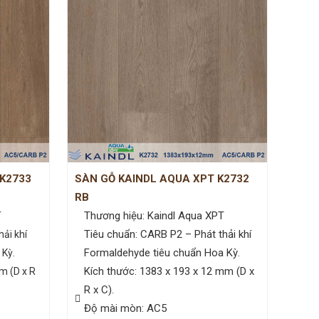
 K2733
SÀN GỖ KAINDL AQUA XPT K2732
RB
Thương hiệu: Kaindl Aqua XPT
T
Tiêu chuẩn: CARB P2 – Phát thải khí
ải khí
Formaldehyde tiêu chuẩn Hoa Kỳ.
 Kỳ.
Kích thước: 1383 x 193 x 12 mm (D x
m (D x R
R x C).
Độ mài mòn: AC5