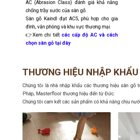
AC (Abrasion Class) đánh giá khả năng
2.1. Thiết kế và màu sắc đa dạng
chống trầy xước của sàn gỗ.
Sàn gỗ Kaindl đạt AC5, phù hợp cho gia
Kaindl nổi tiếng với kho màu và thiết kế phong phú bậ
đình, văn phòng và khu vực thương mại.
tông trầm sang trọng như óc chó (Walnut) hay gỗ mun 
👉Xem chi tiết
các cấp độ AC và cách
chỉ mô phỏng vân gỗ nguyên bản, Kaindl còn tạo ra nh
chọn sàn gỗ tại đây
THƯƠNG HIỆU NHẬP KHẨU
Chúng tôi là nhà nhập khẩu các thương hiệu sàn gỗ t
Pháp, Masterfloor thương hiệu đến từ Đức.
Chúng tôi cam kết các sản phẩm có khả năng chịu nướ