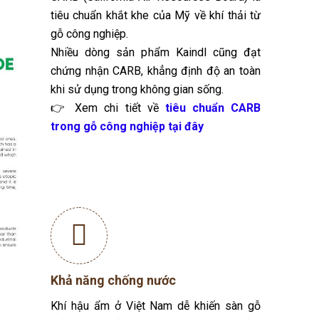
tiêu chuẩn khắt khe của Mỹ về khí thải từ
gỗ công nghiệp.
Nhiều dòng sản phẩm Kaindl cũng đạt
chứng nhận CARB, khẳng định độ an toàn
khi sử dụng trong không gian sống.
👉 Xem chi tiết về
tiêu chuẩn CARB
trong gỗ công nghiệp tại đây
ệu này liên tục dẫn đầu xu hướng nhờ áp dụng các công
 hiện đại giúp việc lắp đặt trở nên nhanh chóng,
ian, và tính an toàn với sức khỏe. Đây là lựa chọn lý
Khả năng chống nước
Khí hậu ẩm ở Việt Nam dễ khiến sàn gỗ