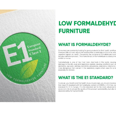
sản phẩm vượt trội, mà còn ở tư duy thiết kế sáng tạo. Thương hi
d surface), công nghệ chống nước Aqua Pro, và hệ thống hèm khóa
ết hợp hoàn hảo giữa tính thẩm mỹ sang trọng, độ bền vượt thời g
t châu Âu và mong muốn một không gian sống tinh tế, đẳng cấp.