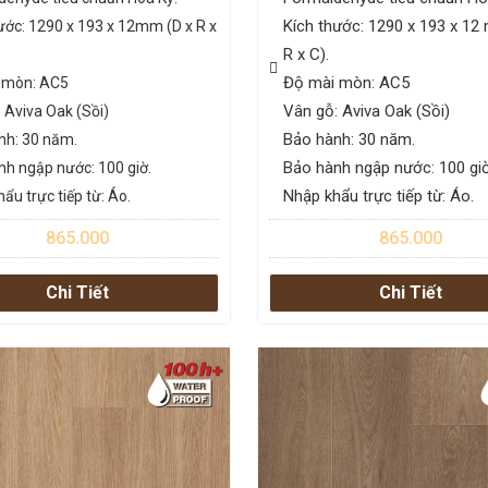
Kích thước: 1290 x 193 x 12
ước: 1290 x 193 x 12mm (D x R x
R x C).
Độ mài mòn: AC5
 mòn: AC5
Vân gỗ: Aviva Oak (Sồi)
 Aviva Oak (Sồi)
Bảo hành: 30 năm.
nh: 30 năm.
Bảo hành ngập nước: 100 giờ
nh ngập nước: 100 giờ.
Nhập khẩu trực tiếp từ: Áo.
ẩu trực tiếp từ: Áo.
865.000
865.000
Chi Tiết
Chi Tiết