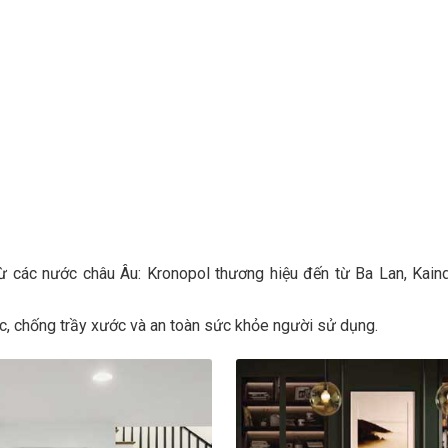
c nhất trong ngành sàn gỗ công nghiệp. Từ những gam màu sáng tự 
(Ebony), tất cả đều được thể hiện một cách sống động nhờ công 
iều mẫu bề mặt độc đáo như vân đá, vân xi măng, giúp sản phẩm p
ừ các nước châu Âu: Kronopol thương hiệu đến từ Ba Lan, Kain
c, chống trầy xước và an toàn sức khỏe người sử dụng.