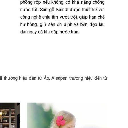
phồng rộp nếu không có khả năng chống
nước tốt. Sàn gỗ Kaindl được thiết kế với
công nghệ chịu ẩm vượt trội, giúp hạn chế
nhiên như sồi châu Âu (Oak), tần bì (Ash) đến các
hư hỏng, giữ sàn ổn định và bền đẹp lâu
nghệ in 3D và vân gỗ đồng bộ (Synchronised). Không
dài ngay cả khi gặp nước tràn.
hù hợp cả với không gian hiện đại lẫn cổ điển.
dl thương hiệu đến từ Áo, Alsapan thương hiệu đến từ