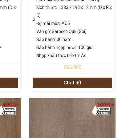
 mm (D x
Kích thước: 1383 x 193 x 12mm (D x R x
C).
Độ mài mòn: AC5
Vân gỗ: Sarocco Oak (Sồi)
Bảo hành: 30 năm.
.
Bảo hành ngập nước: 100 giờ.
Nhập khẩu trực tiếp từ: Áo.
865.000
Chi Tiết