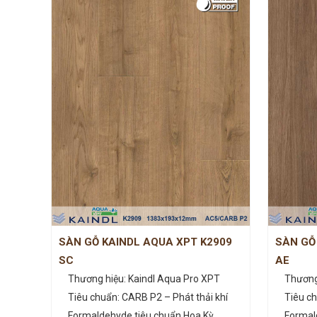
SÀN GỖ KAINDL AQUA XPT K2909
SÀN GỖ
SC
AE
Thương hiệu: Kaindl Aqua Pro XPT
Thương
Tiêu chuẩn: CARB P2 – Phát thải khí
Tiêu ch
Formaldehyde tiêu chuẩn Hoa Kỳ.
Formal