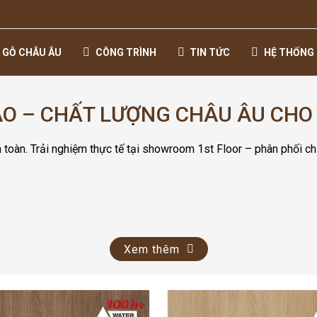
 GỖ CHÂU ÂU
CÔNG TRÌNH
TIN TỨC
HỆ THỐNG 
ÁO – CHẤT LƯỢNG CHÂU ÂU CHO
an toàn. Trải nghiệm thực tế tại showroom 1st Floor – phân phối ch
Xem thêm