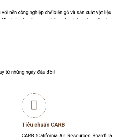
ng với nền công nghiệp chế biến gỗ và sản xuất vật liệu
y đã trở thành một trong những tập đoàn sản xuất sàn
gay từ những ngày đầu đời!
Tiêu chuẩn CARB
CARB (California Air Resources Board) là