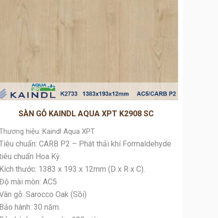
SÀN GỖ KAINDL AQUA XPT K2908 SC
Thương hiệu: Kaindl Aqua XPT
Thương
Tiêu chuẩn: CARB P2 – Phát thải khí Formaldehyde
Tiêu ch
tiêu chuẩn Hoa Kỳ.
tiêu ch
Kích thước: 1383 x 193 x 12mm (D x R x C).
Kích th
Độ mài mòn: AC5
Độ mài
Vân gỗ: Sarocco Oak (Sồi)
Vân gỗ:
Bảo hành: 30 năm.
Bảo hà