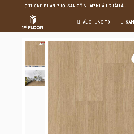
HỆ THỐNG PHÂN PHỐI SÀN GỖ NHẬP KHẨU CHÂU ÂU
VỀ CHÚNG TÔI
SÀN