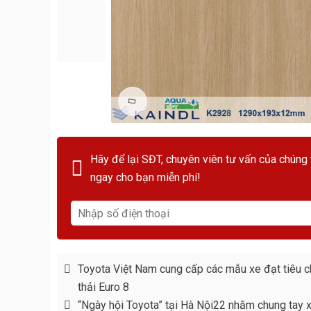
Hãy để lại SĐT, chuyên viên tư vấn của chúng 
ngay cho bạn miễn phí!
Toyota Việt Nam cung cấp các mẫu xe đạt tiêu c
thải Euro 8
“Ngày hội Toyota” tại Hà Nội22 nhằm chung tay 
văn hóa giao thông an toàn