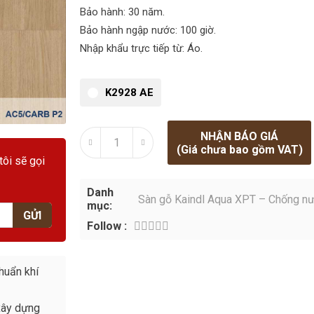
Bảo hành: 30 năm.
Bảo hành ngập nước: 100 giờ.
Nhập khẩu trực tiếp từ: Áo.
K2928 AE
tôi sẽ gọi
NHẬN BÁO GIÁ
(Giá chưa bao gồm VAT)
GỬI
Danh
Sàn gỗ Kaindl Aqua XPT – Chống nư
mục:
huẩn khí
nhập khẩu Áo
Follow :
xây dựng