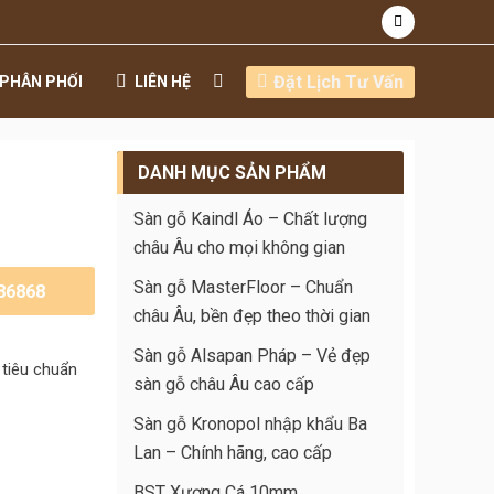
Đặt Lịch Tư Vấn
PHÂN PHỐI
LIÊN HỆ
DANH MỤC SẢN PHẨM
Sàn gỗ Kaindl Áo – Chất lượng
châu Âu cho mọi không gian
Sàn gỗ MasterFloor – Chuẩn
186868
châu Âu, bền đẹp theo thời gian
Sàn gỗ Alsapan Pháp – Vẻ đẹp
 tiêu chuẩn
sàn gỗ châu Âu cao cấp
Sàn gỗ Kronopol nhập khẩu Ba
Lan – Chính hãng, cao cấp
BST Xương Cá 10mm