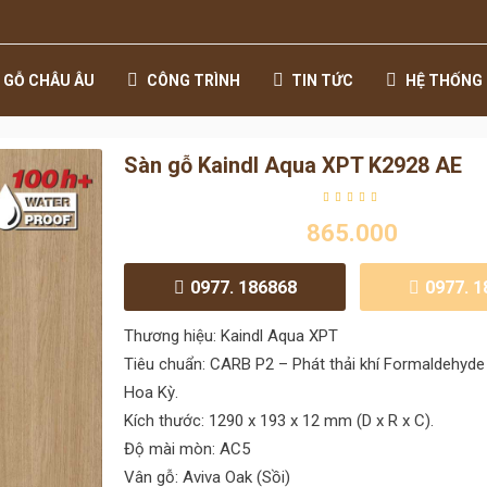
 GỖ CHÂU ÂU
CÔNG TRÌNH
TIN TỨC
HỆ THỐNG 
Sàn gỗ Kaindl Aqua XPT K2928 AE
865.000
0977. 186868
0977. 
Thương hiệu: Kaindl Aqua XPT
Tiêu chuẩn: CARB P2 – Phát thải khí Formaldehyde
Hoa Kỳ.
Kích thước: 1290 x 193 x 12 mm (D x R x C).
Độ mài mòn: AC5
Vân gỗ: Aviva Oak (Sồi)