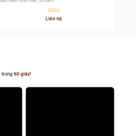
Bảo hành nhà máy: 35 năm
Bảo hà
Liên hệ
 trong
60 giây!