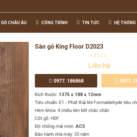
 GỖ CHÂU ÂU
CÔNG TRÌNH
TIN TỨC
HỆ THỐNG 
Sàn gỗ King Floor D2023
Liên hệ
0977. 186868
0977. 
Kích thước:
1375 x 188 x 12mm
Tiêu chuẩn: E1 - Phát thải khí Formaldehyde tiêu c
Hèm khóa: 4 chiều liên kết chắc chắn
Cốt gỗ: HDF
Độ chống mài mòn:
AC5
Bảo hành nhà máy: 35 năm