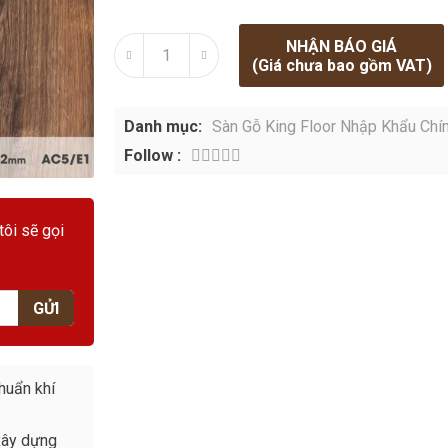
NHẬN BÁO GIÁ
(Giá chưa bao gồm VAT)
Danh mục:
Sàn Gỗ King Floor Nhập Khẩu Chí
Follow :
tôi sẽ gọi
GỬI
huẩn khí
xây dựng