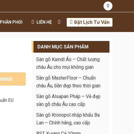
Đặt Lịch Tư Vấn
PHÂN PHỐI
LIÊN HỆ
DANH MỤC SẢN PHẨM
Sàn gỗ Kaindl Áo – Chất lượng
châu Âu cho mọi không gian
Sàn gỗ MasterFloor – Chuẩn
186868
châu Âu, bền đẹp theo thời gian
Sàn gỗ Alsapan Pháp – Vẻ đẹp
huẩn EU
sàn gỗ châu Âu cao cấp
Sàn gỗ Kronopol nhập khẩu Ba
Lan – Chính hãng, cao cấp
BST Xương Cá 10mm