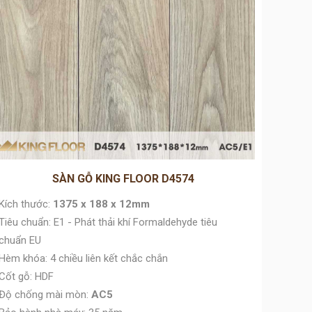
SÀN GỖ KING FLOOR D4574
Kích thước:
1375 x 188 x 12mm
Kích t
Tiêu chuẩn: E1 - Phát thải khí Formaldehyde tiêu
Tiêu ch
chuẩn EU
chuẩn 
Hèm khóa: 4 chiều liên kết chắc chắn
Hèm khó
Cốt gỗ: HDF
Cốt gỗ
Độ chống mài mòn:
AC5
Độ chố