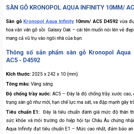
hoa văn vân gỗ sồi Galaxy Oak – cái tên muốn nói lên vẻ đẹ
mang cả vũ trụ vào ngôi nhà của bạn.
Thông số sản phẩm
sàn gỗ Kronopol Aqua I
AC5 - D4592
Kích thước:
2025 x 242 x 10 (mm).
Tông màu:
Vàng sáng.
Độ chống trầy xước:
AC5 – Đây là độ chống trầy xước cao,
trạng sàn gỗ như mới, hạn chế lực ma sát, va đập mạnh gây tr
Tiêu chuẩn E1:
Đây là tiêu chuẩn đánh giá mức độ thân th
sức khỏe và môi trường do hiệp hội tại Châu Âu chứng nhậ
Aqua Infinity
đạt tiêu chuẩn E1 – Mức cao nhất, đảm bảo an
người sử dụng
Bảo hành:
30 năm. Các sản phẩm sàn được bảo hành theo đ
máy trong suốt 30 năm sử dụng.