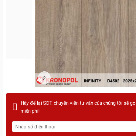
Hãy để lại SĐT, chuyên viên tư vấn của chúng tôi sẽ gọ
miễn phí!
Toyota Việt Nam cung cấp các mẫu xe đạt tiêu chuẩn khí t
“Ngày hội Toyota” tại Hà Nội22 nhằm chung tay xây dựng