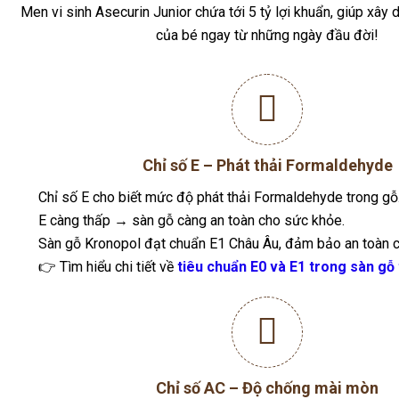
Chỉ số E – Phát thải Formaldehyde
Chỉ số E cho biết mức độ phát thải Formaldehyde trong gỗ
E càng thấp → sàn gỗ càng an toàn cho sức khỏe.
Sàn gỗ Kronopol đạt chuẩn E1 Châu Âu, đảm bảo an toàn c
👉 Tìm hiểu chi tiết về
tiêu chuẩn E0 và E1 trong sàn gỗ 
Chỉ số AC – Độ chống mài mòn
AC (Abrasion Class) thể hiện khả năng chống trầy xước, m
Mức AC càng cao → độ bền càng tốt (phổ biến: AC4, AC5, AC6
Kronopol có nhiều dòng sản phẩm đạt AC5–AC6, phù hợp ch