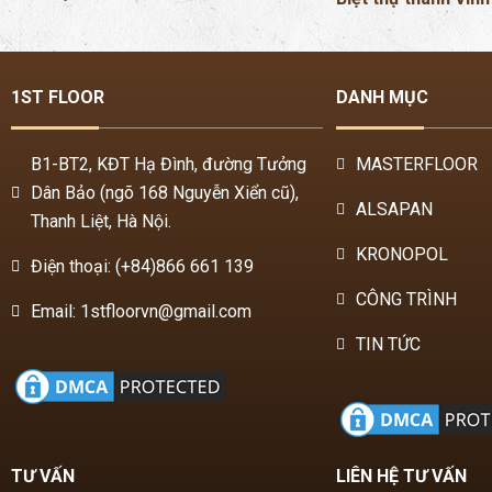
B1-BT2, KĐT Hạ Đình, đường Tưởng
MASTERFLOOR
Dân Bảo (ngõ 168 Nguyễn Xiển cũ),
ALSAPAN
Thanh Liệt, Hà Nội.
KRONOPOL
Điện thoại: (+84)866 661 139
CÔNG TRÌNH
Email: 1stfloorvn@gmail.com
TIN TỨC
TƯ VẤN
LIÊN HỆ TƯ VẤN
Kinh nghiệm sàn gỗ
Chính sách bảo hành