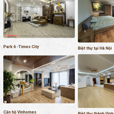
Park 6 -Times City
Biệt thự tại Hà Nội
Căn hộ Vinhomes
Biệt thự thành Vinh
1ST FLOOR
DANH MỤC