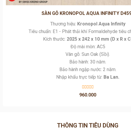
Tiêu chuẩn: E1 - Phát thải khí Formaldehyde tiêu c
Kích thước:
2025 x 242 x 10 mm (D x R x C
Độ mài mòn: AC5
Vân gỗ: Sun Oak (Sồi).
Bảo hành: 30 năm.
Bảo hành ngập nước: 2 năm.
Nhập khẩu trực tiếp từ:
Ba Lan.
960.000
THÔNG TIN TIÊU DÙNG
Men vi sinh Asecurin Junior chứa tới 5 tỷ lợi khuẩn, giúp xây
của bé ngay từ những ngày đầu đời!