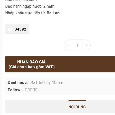
D4592
NHẬN BÁO GIÁ
(Giá chưa bao gồm VAT)
Danh mục:
BST Infinity 10mm
Follow :
NỘI DUNG
SÀN GỖ KRONOPOL AQUA INFINITY 10MM/ AC
Sàn gỗ
Kronopol Aqua Infinity
10mm/ AC5 D4592
vừa đư