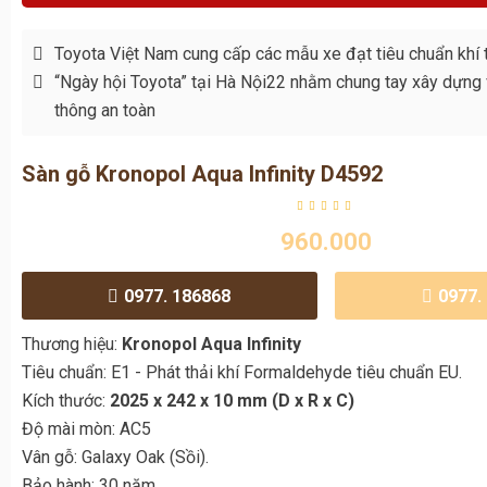
thông an toàn
Sàn gỗ Kronopol Aqua Infinity D4592
960.000
0977. 186868
0977.
Thương hiệu:
Kronopol Aqua Infinity
Tiêu chuẩn: E1 - Phát thải khí Formaldehyde tiêu chuẩn EU.
Kích thước:
2025 x 242 x 10 mm (D x R x C)
Độ mài mòn: AC5
Vân gỗ: Galaxy Oak (Sồi).
Bảo hành: 30 năm.
Bảo hành ngập nước: 2 năm.
Nhập khẩu trực tiếp từ:
Ba Lan.