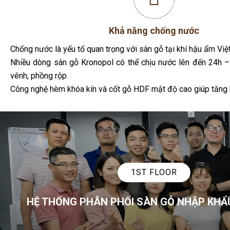
Chống nước là yếu tố quan trọng với sàn gỗ tại khí hậu ẩm Việ
Nhiều dòng sàn gỗ Kronopol có thể chịu nước lên đến 24h –
vênh, phồng rộp.
Công nghệ hèm khóa kín và cốt gỗ HDF mật độ cao giúp tăng 
1ST FLOOR
HỆ THỐNG PHÂN PHỐI SÀN GỖ NHẬP KHẨ
00
14
24
NGÀY
GIỜ
PHÚT