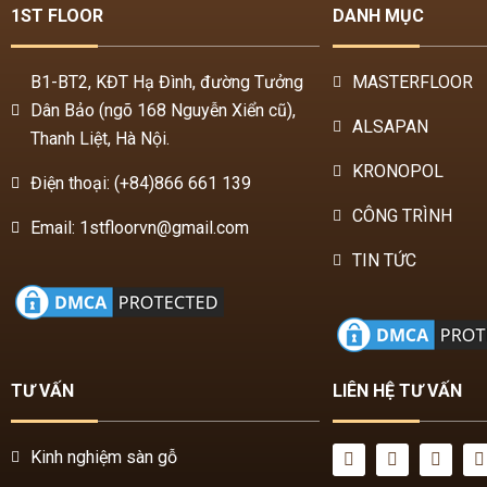
B1-BT2, KĐT Hạ Đình, đường Tưởng
MASTERFLOOR
Dân Bảo (ngõ 168 Nguyễn Xiển cũ),
ALSAPAN
Thanh Liệt, Hà Nội.
KRONOPOL
Điện thoại: (+84)866 661 139
CÔNG TRÌNH
Email: 1stfloorvn@gmail.com
TIN TỨC
TƯ VẤN
LIÊN HỆ TƯ VẤN
Kinh nghiệm sàn gỗ
Chính sách bảo hành