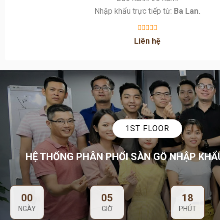
Liên hệ
1ST FLOOR
HỆ THỐNG PHÂN PHỐI SÀN GỖ NHẬP KHẨ
00
05
18
NGÀY
GIỜ
PHÚT