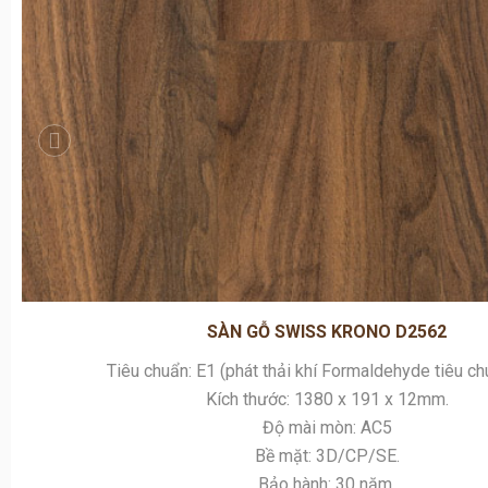
SÀN GỖ SWISS KRONO D2562
Tiêu chuẩn: E1 (phát thải khí Formaldehyde tiêu c
Kích thước: 1380 x 191 x 12mm.
Độ mài mòn: AC5
Bề mặt: 3D/CP/SE.
Bảo hành: 30 năm.
Nhập khẩu trực tiếp từ:
Ba Lan.