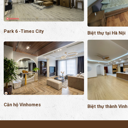
Park 6 -Times City
Biệt thự tại Hà Nội
Căn hộ Vinhomes
Biệt thự thành Vinh
1ST FLOOR
DANH MỤC