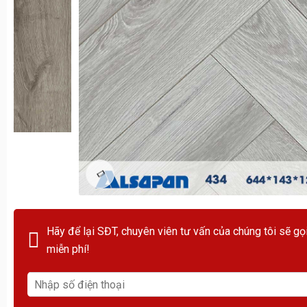
Hãy để lại SĐT, chuyên viên tư vấn của chúng tôi sẽ gọ
miễn phí!
Toyota Việt Nam cung cấp các mẫu xe đạt tiêu chuẩn khí t
“Ngày hội Toyota” tại Hà Nội22 nhằm chung tay xây dựng