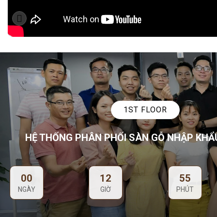
1ST FLOOR
HỆ THỐNG PHÂN PHỐI SÀN GỖ NHẬP KHẨ
00
12
55
NGÀY
GIỜ
PHÚT