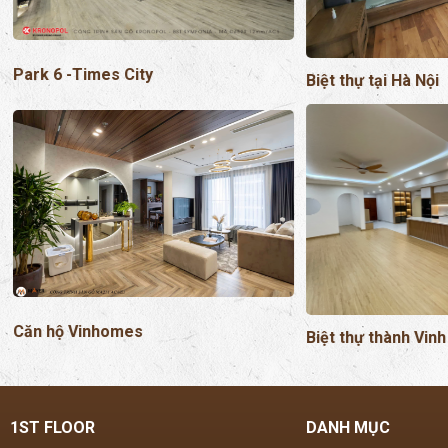
Căn hộ Vinhomes
Biệt thự thành Vinh
1ST FLOOR
DANH MỤC
B1-BT2, KĐT Hạ Đình, đường Tưởng
MASTERFLOOR
Dân Bảo (ngõ 168 Nguyễn Xiển cũ),
ALSAPAN