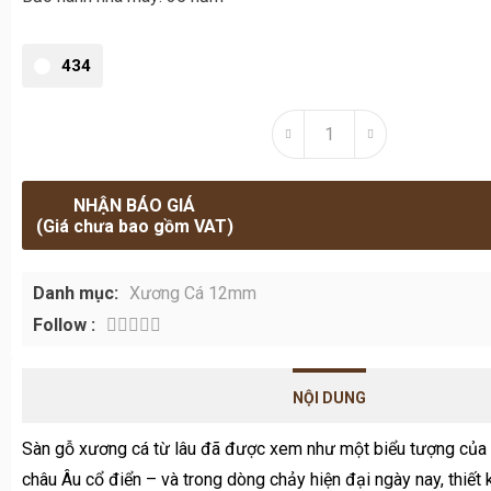
NHẬN BÁO GIÁ
(Giá chưa bao gồm VAT)
Danh mục:
Xương Cá 12mm
Follow :
NỘI DUNG
Sàn gỗ xương cá từ lâu đã được xem như một biểu tượng của ki
châu Âu cổ điển – và trong dòng chảy hiện đại ngày nay, thiết
yêu thích nhờ tính thẩm mỹ độc đáo và chiều sâu không gian 
trong những mẫu nổi bật chính là
sàn gỗ Alsapan
434 – sản 
thương hiệu gỗ công nghiệp cao cấp của Pháp, vừa giữ được 