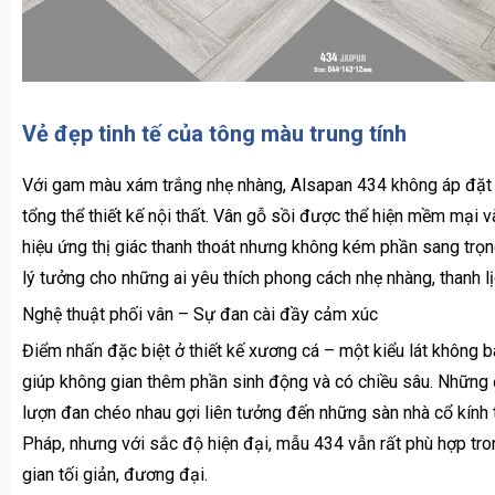
Vẻ đẹp tinh tế của tông màu trung tính
Với gam màu xám trắng nhẹ nhàng, Alsapan 434 không áp đặt 
tổng thể thiết kế nội thất. Vân gỗ sồi được thể hiện mềm mại v
hiệu ứng thị giác thanh thoát nhưng không kém phần sang trọn
lý tưởng cho những ai yêu thích phong cách nhẹ nhàng, thanh lịc
Nghệ thuật phối vân – Sự đan cài đầy cảm xúc
Điểm nhấn đặc biệt ở thiết kế xương cá – một kiểu lát không ba
giúp không gian thêm phần sinh động và có chiều sâu. Những
lượn đan chéo nhau gợi liên tưởng đến những sàn nhà cổ kính t
Pháp, nhưng với sắc độ hiện đại, mẫu 434 vẫn rất phù hợp tr
gian tối giản, đương đại.
Linh hoạt trong ứng dụng – từ nhà ở đến không
Sàn gỗ Alsapan 434 không chỉ đẹp trong các căn hộ chung cư 