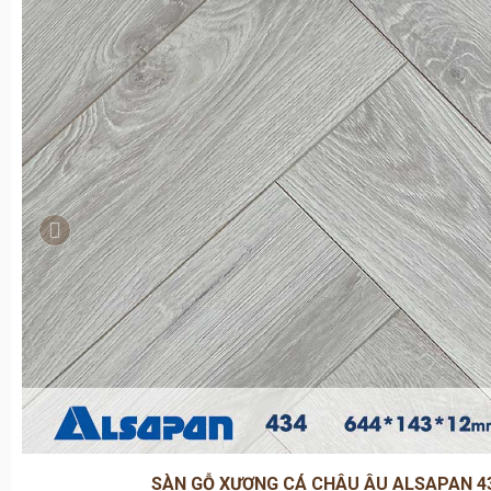
SÀN GỖ XƯƠNG CÁ CHÂU ÂU ALSAPAN 4
Kích thước:
644 x 143 x 12mm
Tiêu chuẩn: E1 - Phát thải khí Formaldehyde tiêu c
Hèm khóa:
X Lock - 4 chiều