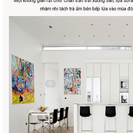
Một không gian rất chill: Chân trần trải xuống sàn, tựa so
nhâm nhi tách trà ấm bên bếp lửa vào mùa đ