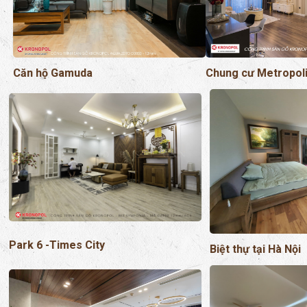
Chung cư Metropol
Căn hộ Gamuda
Park 6 -Times City
Biệt thự tại Hà Nội