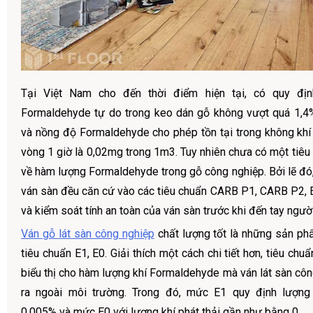
Tại Việt Nam cho đến thời điểm hiện tại, có quy đị
Formaldehyde tự do trong keo dán gỗ không vượt quá 1,4
và nồng độ Formaldehyde cho phép tồn tại trong không khí
vòng 1 giờ là 0,02mg trong 1m3. Tuy nhiên chưa có một tiêu
về hàm lượng Formaldehyde trong gỗ công nghiệp. Bởi lẽ đó,
ván sàn đều căn cứ vào các tiêu chuẩn CARB P1, CARB P2, E
và kiểm soát tính an toàn của ván sàn trước khi đến tay ngườ
Ván gỗ lát sàn công nghiệp
chất lượng tốt là những sản p
tiêu chuẩn E1, E0. Giải thích một cách chi tiết hơn, tiêu ch
biểu thị cho hàm lượng khí Formaldehyde mà ván lát sàn côn
ra ngoài môi trường. Trong đó, mức E1 quy định lượng
0.005% và mức E0 với lượng khí phát thải gần như bằng 0.