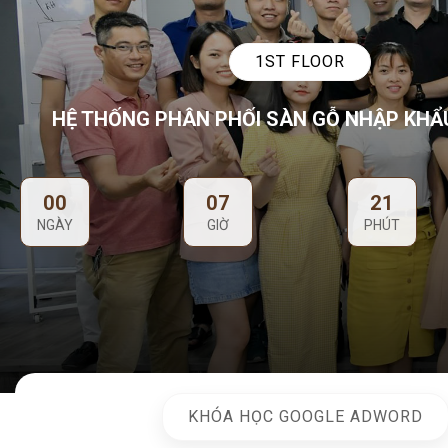
1ST FLOOR
HỆ THỐNG PHÂN PHỐI SÀN GỖ NHẬP KHẨ
00
07
21
NGÀY
GIỜ
PHÚT
KHÓA HỌC GOOGLE ADWORD