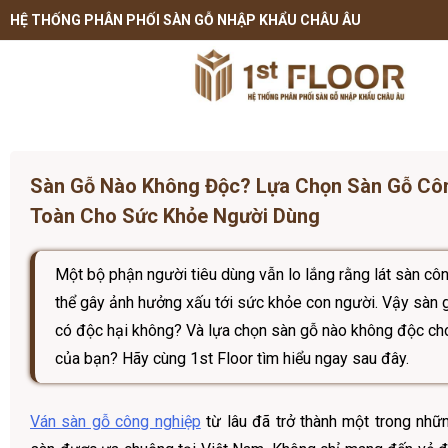
HỆ THỐNG PHÂN PHỐI SÀN GỖ NHẬP KHẨU CHÂU ÂU
Sàn Gỗ Nào Không Độc? Lựa Chọn Sàn Gỗ Cô
Toàn Cho Sức Khỏe Người Dùng
Một bộ phận người tiêu dùng vẫn lo lắng rằng lát sàn cô
thể gây ảnh hưởng xấu tới sức khỏe con người. Vậy sàn 
có độc hại không? Và lựa chọn sàn gỗ nào không độc cho
của bạn? Hãy cùng 1st Floor tìm hiểu ngay sau đây.
Ván sàn gỗ công nghiệp
từ lâu đã trở thành một trong những