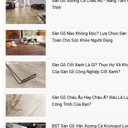
Sàn Gỗ Xương Cá Châu Âu - Nâng Tầm G
Trình
Sàn Gỗ Nào Không Độc? Lựa Chọn Sàn 
Toàn Cho Sức Khỏe Người Dùng
Sàn Gỗ Cốt Xanh Là Gì? Thực Hư Về Kh
Của Sàn Gỗ Công Nghiệp Cốt Xanh?
Sàn Gỗ Châu Âu Hay Châu Á? Đâu Là L
Công Trình Của Bạn?
BST Sàn Gỗ Vân Xương Cá Kronopol Lo