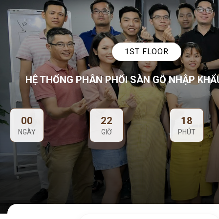
1ST FLOOR
HỆ THỐNG PHÂN PHỐI SÀN GỖ NHẬP KHẨ
00
22
18
NGÀY
GIỜ
PHÚT